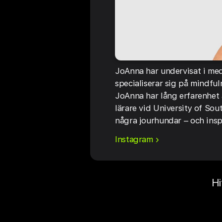
JoAnna har undervisat i med
specialiserar sig på mindfu
JoAnna har lång erfarenhet 
lärare vid University of So
några jourhundar – och ins
Instagram
Hi