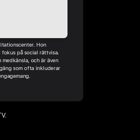
itationscenter. Hon
fokus på social rättvisa.
h medkänsla, och är även
 gäng som ofta inkluderar
sengagemang.
TV.