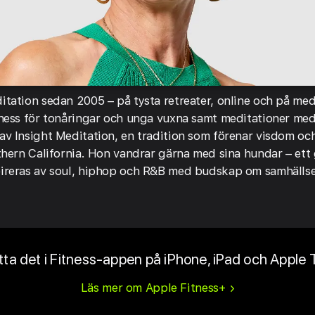
itation sedan 2005 – på tysta retreater, online och på med
lness för tonåringar och unga vuxna samt meditationer med 
av Insight Meditation, en tradition som förenar visdom oc
uthern California. Hon vandrar gärna med sina hundar – ett
pireras av soul, hiphop och R&B med budskap om samhäll
tta det i Fitness-appen på iPhone, iPad och Apple 
Läs mer om Apple Fitness+