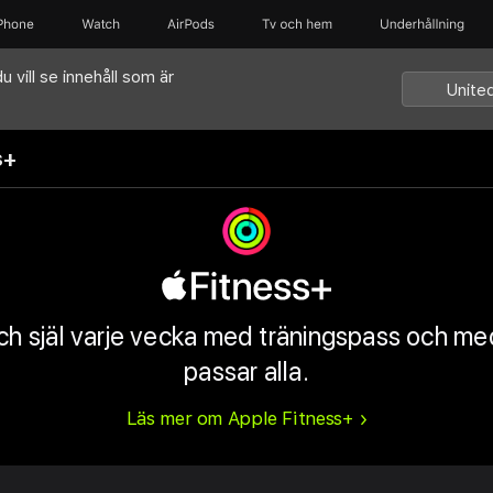
iPhone
Watch
AirPods
Tv och hem
Underhållning
u vill se innehåll som är
Unite
s+
ch själ varje vecka med träningspass och me
passar alla.
Läs mer om Apple Fitness+