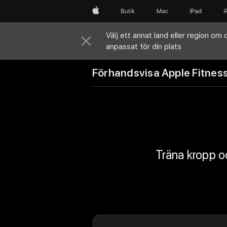
Apple
Butik
Mac
iPad
Välj ett annat land eller region om d
anpassat för din plats
Förhandsvisa Apple Fitnes
Träna kropp o