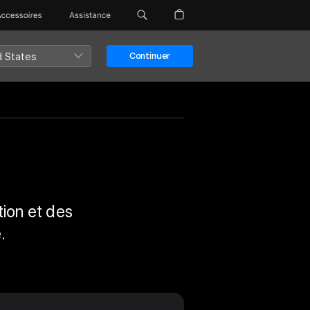
Accessoires
Assistance
d States
Continuer
tion et des
.