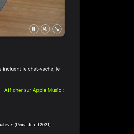
Mettre
Activer
Plein
en
le
écran
pause
son
incluent le chat-vache, le
Afficher sur Apple Music
Soft Tides
Candescent Dreams
atever (Remastered 2021)