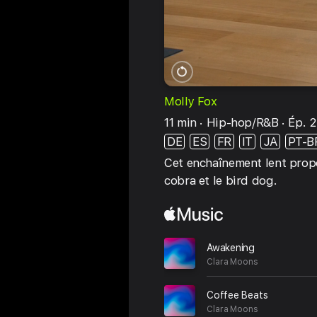
Redémarrer
Molly Fox
11 min
Hip‑hop/R&B
Ép. 
DE
ES
FR
IT
JA
PT-B
Cet enchaînement lent propo
cobra et le bird dog.
Awakening
Clara Moons
Coffee Beats
Clara Moons