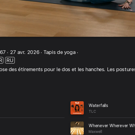
267
27 avr. 2026
Tapis de yoga
R
RU
se des étirements pour le dos et les hanches. Les postures 
Waterfalls
TLC
Whenever Wherever Wh
Maxwell