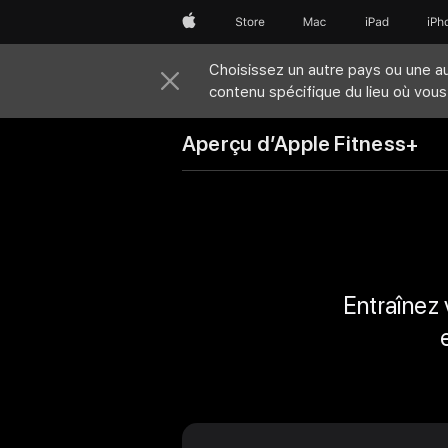
Apple
Store
Mac
iPad
iPh
Choisissez un autre pays ou une au
contenu spécifique du lieu où vou
Aperçu d’Apple Fitness+
Entraînez 